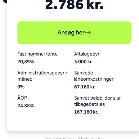
2.786 kr.
Ansøg her
Fast nominel rente
Aftalegebyr
20,89
%
3.000 kr.
Administrations­gebyr /
Samlede
måned
låneomkostninger
0
%
67.160 kr.
ÅOP
Samlet beløb, der skal
tilbagebetales
24.88
%
167.160 kr.
Din ansøgning er ikke bindende