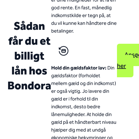
er dine muligheder for at få en
god rente. En fast, månedlig
indkomstkilde er tegn på, at
Sådan
du vil kunne kan håndtere dine
betalinger.
får du et
billigt
Ansø
her
lån hos
Hold din gældsfaktor lav:
Din
gældsfaktor (forholdet
Bondora
mellem gæld og din indkomst)
er også vigtig. Jo lavere din
gæld er i forhold til din
indkomst, desto bedre
lånemuligheder. At holde din
gæld på et håndterbart niveau
hjælper dig med at undgå
økonomiske bekymringer og