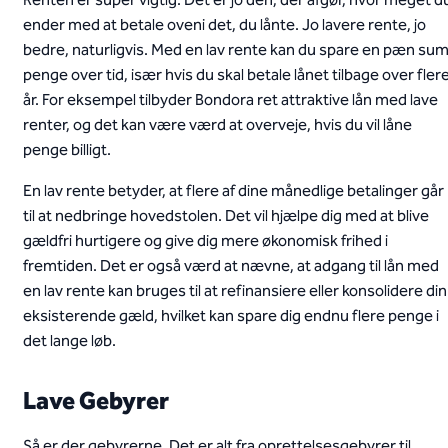
Renten er super vigtig. Det er jo den, der afgør, hvor meget d
ender med at betale oveni det, du lånte. Jo lavere rente, jo
bedre, naturligvis. Med en lav rente kan du spare en pæn su
penge over tid, især hvis du skal betale lånet tilbage over fler
år. For eksempel tilbyder Bondora ret attraktive lån med lave
renter, og det kan være værd at overveje, hvis du vil låne
penge billigt.
En lav rente betyder, at flere af dine månedlige betalinger går
til at nedbringe hovedstolen. Det vil hjælpe dig med at blive
gældfri hurtigere og give dig mere økonomisk frihed i
fremtiden. Det er også værd at nævne, at adgang til lån med
en lav rente kan bruges til at refinansiere eller konsolidere din
eksisterende gæld, hvilket kan spare dig endnu flere penge i
det lange løb.
Lave Gebyrer
Så er der gebyrerne. Det er alt fra oprettelsesgebyrer til