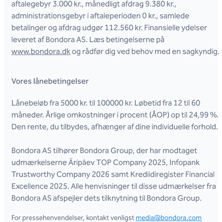
aftalegebyr 3.000 kr., månedligt afdrag 9.380 kr.,
administrationsgebyr i aftaleperioden 0 kr., samlede
betalinger og afdrag udgør 112.560 kr. Finansielle ydelser
leveret af Bondora AS. Læs betingelserne på
www.bondora.dk
og rådfør dig ved behov med en sagkyndig.
Vores lånebetingelser
Lånebeløb fra 5000 kr. til 100000 kr. Løbetid fra 12 til 60
måneder. Årlige omkostninger i procent (ÅOP) op til 24,99 %.
Den rente, du tilbydes, afhænger af dine individuelle forhold.
Bondora AS tilhører Bondora Group, der har modtaget
udmærkelserne Äripäev TOP Company 2025, Infopank
Trustworthy Company 2026 samt Krediidiregister Financial
Excellence 2025. Alle henvisninger til disse udmærkelser fra
Bondora AS afspejler dets tilknytning til Bondora Group.
For pressehenvendelser, kontakt venligst
media@bondora.com